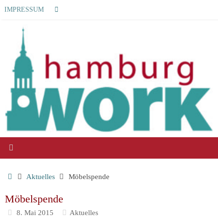
Zum
Suchen
IMPRESSUM
Suchen
Inhalt
nach:
springen
Start
Aktuelles
Möbelspende
Möbelspende
8. Mai 2015
Aktuelles