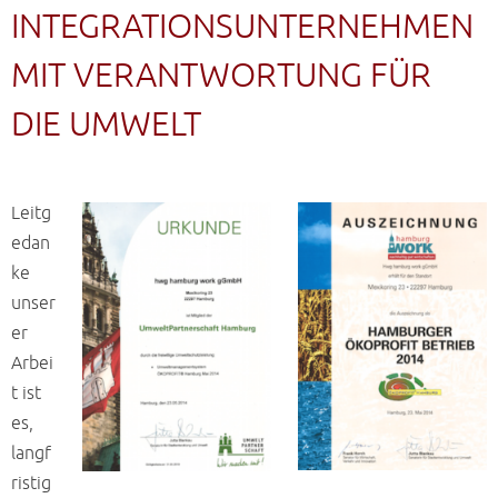
INTEGRATIONSUNTERNEHMEN
MIT VERANTWORTUNG FÜR
DIE UMWELT
Leitg
edan
ke
unser
er
Arbei
t ist
es,
langf
ristig