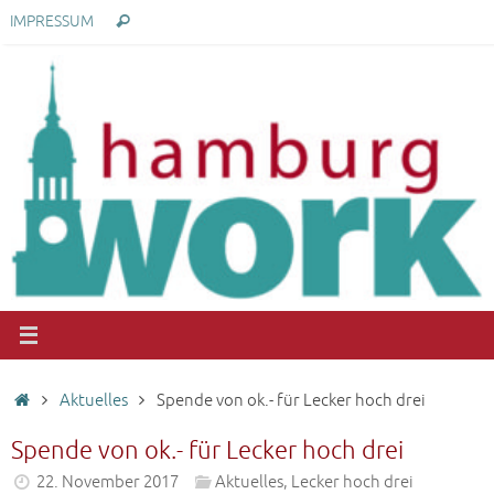
Zum
Suchen
IMPRESSUM
Suchen
Inhalt
nach:
springen
Start
Aktuelles
Spende von ok.- für Lecker hoch drei
Spende von ok.- für Lecker hoch drei
22. November 2017
Aktuelles
,
Lecker hoch drei