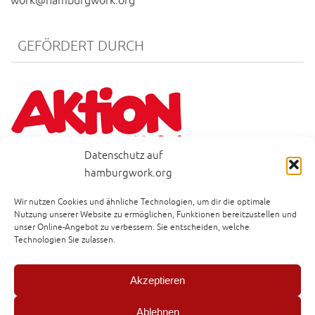
work@hamburgwork.org
GEFÖRDERT DURCH
Datenschutz auf
hamburgwork.org
Wir nutzen Cookies und ähnliche Technologien, um dir die optimale
BESUCHEN SIE AUCH
Nutzung unserer Website zu ermöglichen, Funktionen bereitzustellen und
unser Online-Angebot zu verbessern. Sie entscheiden, welche
Technologien Sie zulassen.
Pestalozzi-Stiftung Hamburg
Lecker hoch drei
Akzeptieren
Ablehnen